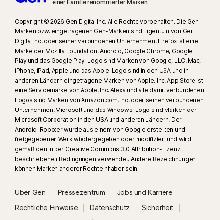
Der automatischen Deepfake-Schutz steht nur für Videos in englischer
einer Familie renommierter Marken.
Sprache auf den unterstützten Social-Media-/Video-Plattformen zur
Copyright © 2026 Gen Digital Inc. Alle Rechte vorbehalten. Die Gen-
Verfügung. Verwenden Sie auf anderen Plattformen manuelle Scans.
Marken bzw. eingetragenen Gen-Marken sind Eigentum von Gen
Windows 11 oder höher und ein unterstützter Browser sind
Digital Inc. oder seiner verbundenen Unternehmen. Firefox ist eine
erforderlich. Für die automatische Erkennung ist außerdem ein PC mit KI
Marke der Mozilla Foundation. Android, Google Chrome, Google
(Qualcomm- oder Intel-CPU mit mindestens 8 Prozessorkernen, 16 GB
Play und das Google Play-Logo sind Marken von Google, LLC. Mac,
iPhone, iPad, Apple und das Apple-Logo sind in den USA und in
RAM) oder ein PC ohne KI (CPU einer beliebigen Marke mit mindestens 6
anderen Ländern eingetragene Marken von Apple, Inc. App Store ist
Prozessorkernen, 16 GB RAM) erforderlich. Auf PCs ohne KI mit einer CPU
eine Servicemarke von Apple, Inc. Alexa und alle damit verbundenen
mit mindestens 4 Prozessorkernen und 8 GB RAM sind nur manuelle
Logos sind Marken von Amazon.com, Inc. oder seinen verbundenen
Scans verfügbar. Vollständige Informationen finden Sie unter
Unternehmen. Microsoft und das Windows-Logo sind Marken der
Norton.com/deepfakesupport
.
Microsoft Corporation in den USA und anderen Ländern. Der
Android-Roboter wurde aus einem von Google erstellten und
freigegebenen Werk wiedergegeben oder modifiziert und wird
33
Der Deepfake-Schutz im Norton Genie KI-Assistenten ist derzeit im
gemäß den in der Creative Commons 3.0 Attribution-Lizenz
Rahmen eines Early Access-Programms verfügbar. Dabei werden nur
beschriebenen Bedingungen verwendet. Andere Bezeichnungen
YouTube-Videos auf Englisch unterstützt.
können Marken anderer Rechteinhaber sein.
γ
Norton Safe Search zeigt keine Sicherheitsbewertung für gesponserte
Über Gen
Pressezentrum
Jobs und Karriere
Links an und filtert auch keine potenziell unsicheren gesponserten Links
Rechtliche Hinweise
Datenschutz
Sicherheit
aus Suchergebnissen heraus. Nicht in allen Browsern verfügbar.