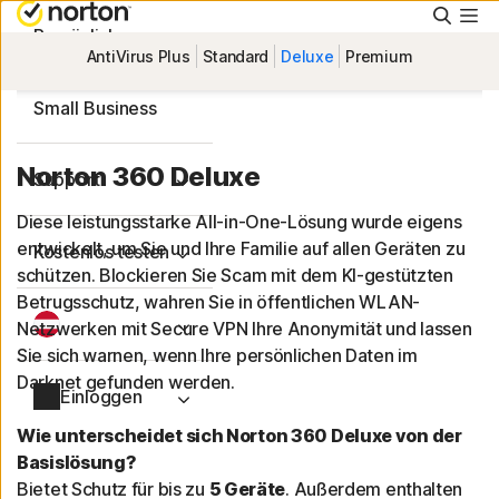
Suche
Persönlich
AntiVirus Plus
Standard
Deluxe
Premium
Small Business
Norton 360 Deluxe
Support
Diese leistungsstarke All-in-One-Lösung wurde eigens
entwickelt, um Sie und Ihre Familie auf allen Geräten zu
Kostenlos testen
schützen. Blockieren Sie Scam mit dem KI-gestützten
Betrugsschutz, wahren Sie in öffentlichen WLAN-
Netzwerken mit Secure VPN Ihre Anonymität und lassen
Sie sich warnen, wenn Ihre persönlichen Daten im
Darknet gefunden werden.
Einloggen
Wie unterscheidet sich Norton 360 Deluxe von der
Basislösung?
Bietet Schutz für bis zu
5 Geräte
. Außerdem enthalten