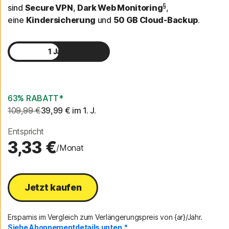
§
sind
Secure VPN
,
Dark Web Monitoring
,
eine
Kindersicherung
und
50 GB Cloud-Backup
.
1 Jahr
2 Jahre
63% RABATT*
109,99 €
39,99 €
 im 1. J.
Entspricht
3,33 €
/Monat
Jetzt kaufen
Ersparnis im Vergleich zum Verlängerungspreis von {ar}/Jahr.
Siehe Abonnementdetails unten.*