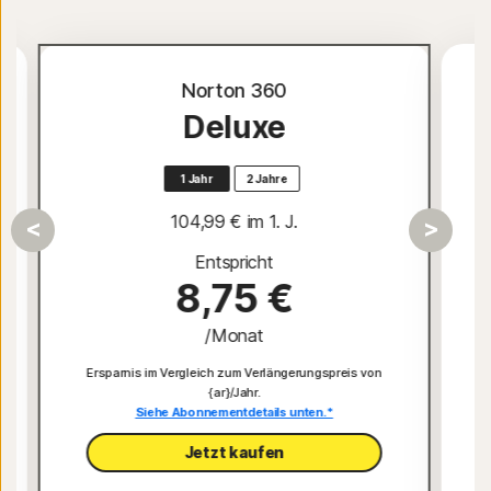
Norton 360
Deluxe
1 Jahr
2 Jahre
104,99 €
 im 1. J.
Entspricht
8,75 €
/Monat
Ersparnis im Vergleich zum Verlängerungspreis von
{ar}/Jahr.
Siehe Abonnementdetails unten.*
Jetzt kaufen