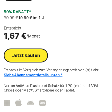
50% RABATT*
39,99 €
19,99 €
 im 1. J.
Entspricht
1,67 €
/Monat
Jetzt kaufen
Ersparnis im Vergleich zum Verlängerungspreis von {ar}/Jahr.
Siehe Abonnementdetails unten.*
Norton AntiVirus Plus bietet Schutz für 1 PC (Intel- und ARM-
Chips) oder Mac®, Smartphone oder Tablet.