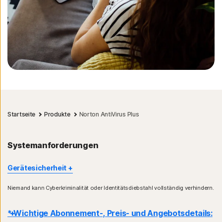
Startseite
Produkte
Norton AntiVirus Plus
Systemanforderungen
Gerätesicherheit
Einige Funktionen sind nicht für alle Geräte und Plattformen
Niemand kann Cyberkriminalität oder Identitätsdiebstahl vollständig verhindern.
verfügbar.
Norton-Kindersicherung, Norton Cloud-Backup und Norton
* Wichtige Abonnement-, Preis- und Angebotsdetails:
SafeCam werden derzeit unter Mac OS nicht unterstützt.