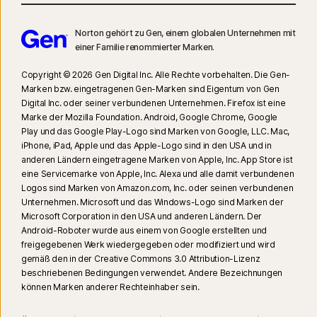
23
Der automatischen Deepfake-Schutz steht nur für Videos in englischer
Norton gehört zu Gen, einem globalen Unternehmen mit
einer Familie renommierter Marken.
Sprache auf den unterstützten Social-Media-/Video-Plattformen zur
Verfügung. Verwenden Sie auf anderen Plattformen manuelle Scans.
Copyright © 2026 Gen Digital Inc. Alle Rechte vorbehalten. Die Gen-
Windows 11 oder höher und ein unterstützter Browser sind
Marken bzw. eingetragenen Gen-Marken sind Eigentum von Gen
erforderlich. Für die automatische Erkennung ist außerdem ein PC mit KI
Digital Inc. oder seiner verbundenen Unternehmen. Firefox ist eine
(Qualcomm- oder Intel-CPU mit mindestens 8 Prozessorkernen, 16 GB
Marke der Mozilla Foundation. Android, Google Chrome, Google
Play und das Google Play-Logo sind Marken von Google, LLC. Mac,
RAM) oder ein PC ohne KI (CPU einer beliebigen Marke mit mindestens 6
iPhone, iPad, Apple und das Apple-Logo sind in den USA und in
Prozessorkernen, 16 GB RAM) erforderlich. Auf PCs ohne KI mit einer CPU
anderen Ländern eingetragene Marken von Apple, Inc. App Store ist
mit mindestens 4 Prozessorkernen und 8 GB RAM sind nur manuelle
eine Servicemarke von Apple, Inc. Alexa und alle damit verbundenen
Scans verfügbar. Vollständige Informationen finden Sie unter
Logos sind Marken von Amazon.com, Inc. oder seinen verbundenen
Norton.com/deepfakesupport
.
Unternehmen. Microsoft und das Windows-Logo sind Marken der
Microsoft Corporation in den USA und anderen Ländern. Der
Android-Roboter wurde aus einem von Google erstellten und
33
Der Deepfake-Schutz im Norton Genie KI-Assistenten ist derzeit im
freigegebenen Werk wiedergegeben oder modifiziert und wird
Rahmen eines Early Access-Programms verfügbar. Dabei werden nur
gemäß den in der Creative Commons 3.0 Attribution-Lizenz
YouTube-Videos auf Englisch unterstützt.
beschriebenen Bedingungen verwendet. Andere Bezeichnungen
können Marken anderer Rechteinhaber sein.
γ
Norton Safe Search zeigt keine Sicherheitsbewertung für gesponserte