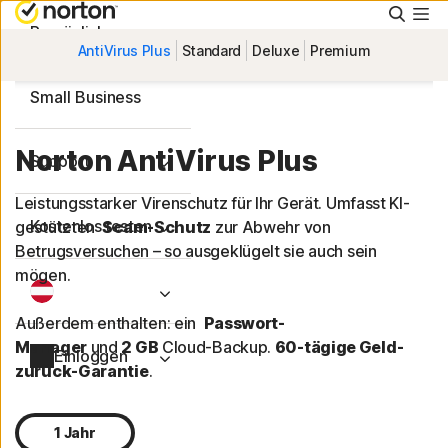
Suche
Persönlich
AntiVirus Plus
Standard
Deluxe
Premium
Small Business
Norton AntiVirus Plus
Support
Leistungsstarker Virenschutz für Ihr Gerät. Umfasst KI-
Kostenlos testen
gestützten
Scam-Schutz
zur Abwehr von
Betrugsversuchen – so ausgeklügelt sie auch sein
mögen.
Außerdem enthalten: ein
Passwort-
Manager
und
2 GB
Cloud-Backup.
60-tägige Geld-
Einloggen
zurück-Garantie
.
1 Jahr