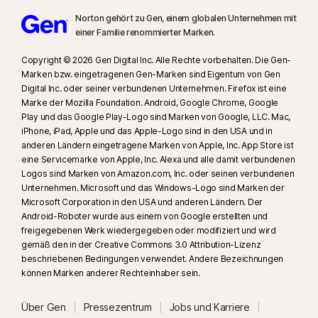
Norton gehört zu Gen, einem globalen Unternehmen mit
einer Familie renommierter Marken.
Copyright © 2026 Gen Digital Inc. Alle Rechte vorbehalten. Die Gen-
Marken bzw. eingetragenen Gen-Marken sind Eigentum von Gen
Digital Inc. oder seiner verbundenen Unternehmen. Firefox ist eine
Marke der Mozilla Foundation. Android, Google Chrome, Google
Play und das Google Play-Logo sind Marken von Google, LLC. Mac,
iPhone, iPad, Apple und das Apple-Logo sind in den USA und in
anderen Ländern eingetragene Marken von Apple, Inc. App Store ist
eine Servicemarke von Apple, Inc. Alexa und alle damit verbundenen
Logos sind Marken von Amazon.com, Inc. oder seinen verbundenen
Unternehmen. Microsoft und das Windows-Logo sind Marken der
Microsoft Corporation in den USA und anderen Ländern. Der
Android-Roboter wurde aus einem von Google erstellten und
freigegebenen Werk wiedergegeben oder modifiziert und wird
gemäß den in der Creative Commons 3.0 Attribution-Lizenz
beschriebenen Bedingungen verwendet. Andere Bezeichnungen
können Marken anderer Rechteinhaber sein.
Über Gen
Pressezentrum
Jobs und Karriere