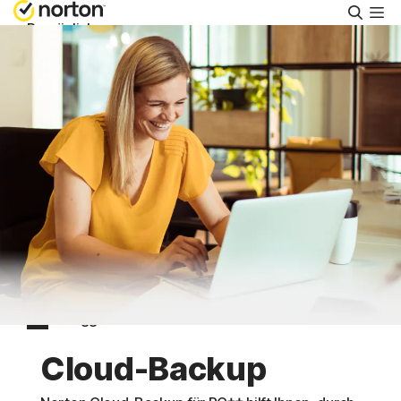
Suche
Persönlich
Small Business
Support
Kostenlos testen
Österreich
Einloggen
Cloud-Backup