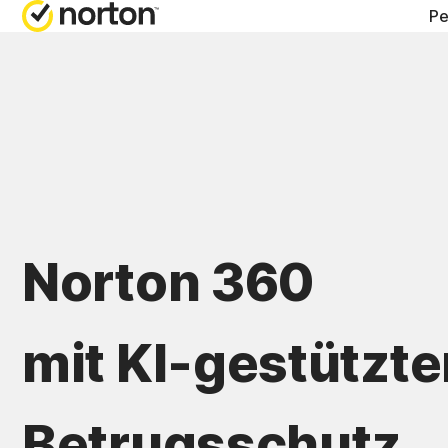
Pe
HILFE E
A
Kundensu
N
N
N
Norton 360
N
mit KI-gestützt
Betrugsschutz