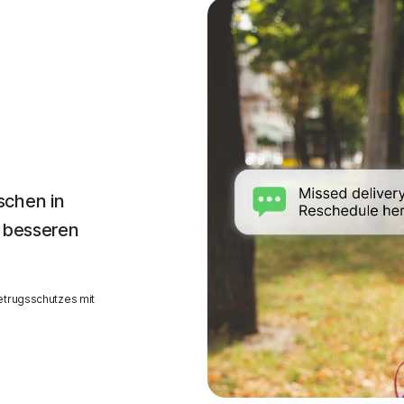
schen in
l besseren
etrugsschutzes mit