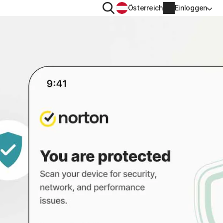
Suchen
Österreich
Einloggen
DATENSCHUTZ
Norton VPN
ür
Norton AntiTrack
Kontoinformationen
ür iOS™
Rechnungsinformationen
Verlängern
Auftragsverlauf
Produktschlüssel eingeben