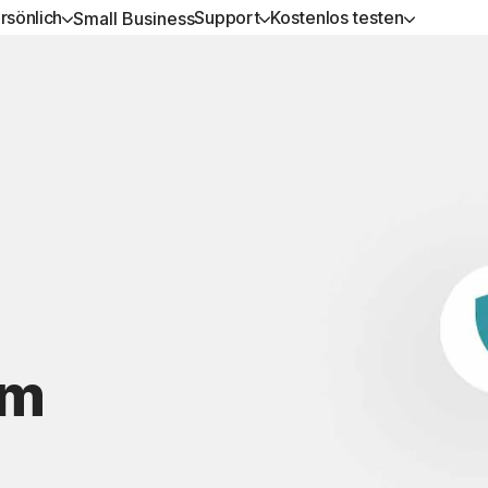
rsönlich
Support
Kostenlos testen
Small Business
RHALTEN
LL-IN-ONE-ABONNEMENTS
KOSTENLOS TESTEN
LERNEN
GERÄTESICHERHEIT
pport
orton 360 Premium
Kostenlose Tests
Anleitung zu Verlängerungen
Norton AntiVirus Plus
orton 360 Deluxe
Premium-Services
Norton Mobile Security f
Android™
orton 360 Standard
Spyware- und Virenentfernung
Norton Mobile Security f
orton 360 for Gamers
em
Alle Produkte und Services