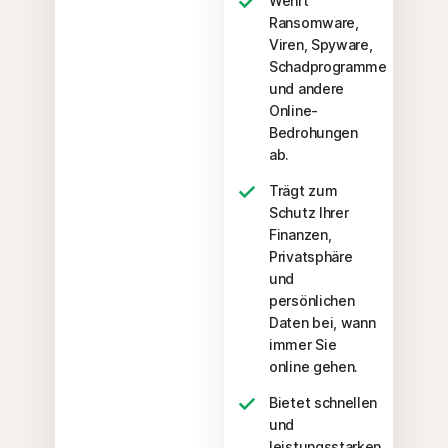
Wehrt
Ransomware,
Viren, Spyware,
Schadprogramme
und andere
Online-
Bedrohungen
ab.
Trägt zum
Schutz Ihrer
Finanzen,
Privatsphäre
und
persönlichen
Daten bei, wann
immer Sie
online gehen.
Bietet schnellen
und
leistungsstarken