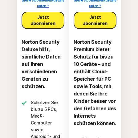
Siehe Abonnementdetails
Siehe Abonnementdetails
unten.*
unten.*
Jetzt
Jetzt
abonnieren
abonnieren
Norton Security
Norton Security
Deluxe hilft,
Premium bietet
sämtliche Daten
Schutz für bis zu
auf Ihren
10 Geräte – und
verschiedenen
enthält Cloud-
Geräten zu
Speicher für PC
schützen.
sowie Tools, mit
denen Sie Ihre
Kinder besser vor
Schützen Sie
den Gefahren des
bis zu 5 PCs,
Internets
Mac®-
Computer
schützen können.
sowie
Android™- und