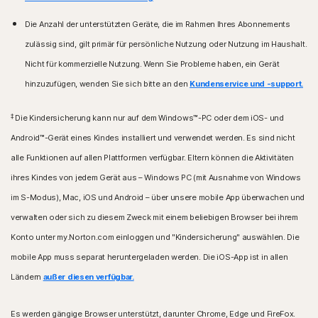
Die Anzahl der unterstützten Geräte, die im Rahmen Ihres Abonnements
zulässig sind, gilt primär für persönliche Nutzung oder Nutzung im Haushalt.
Nicht für kommerzielle Nutzung. Wenn Sie Probleme haben, ein Gerät
hinzuzufügen, wenden Sie sich bitte an den
Kundenservice und -support.
‡
Die Kindersicherung kann nur auf dem Windows™-PC oder dem iOS- und
Android™-Gerät eines Kindes installiert und verwendet werden. Es sind nicht
alle Funktionen auf allen Plattformen verfügbar. Eltern können die Aktivitäten
ihres Kindes von jedem Gerät aus – Windows PC (mit Ausnahme von Windows
im S-Modus), Mac, iOS und Android – über unsere mobile App überwachen und
verwalten oder sich zu diesem Zweck mit einem beliebigen Browser bei ihrem
Konto unter my.Norton.com einloggen und "Kindersicherung" auswählen. Die
mobile App muss separat heruntergeladen werden. Die iOS-App ist in allen
Ländern
außer diesen verfügbar.
Es werden gängige Browser unterstützt, darunter Chrome, Edge und FireFox.