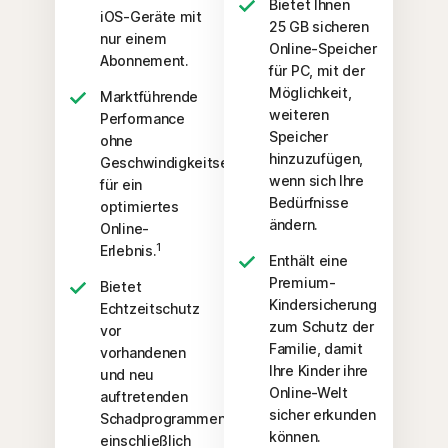
Bietet Ihnen
iOS-Geräte mit
25 GB sicheren
nur einem
Online-Speicher
Abonnement.
für PC, mit der
Möglichkeit,
Marktführende
weiteren
Performance
Speicher
ohne
hinzuzufügen,
Geschwindigkeitseinbußen –
wenn sich Ihre
für ein
Bedürfnisse
optimiertes
ändern.
Online-
1
Erlebnis.
Enthält eine
Premium-
Bietet
Kindersicherung
Echtzeitschutz
zum Schutz der
vor
Familie, damit
vorhandenen
Ihre Kinder ihre
und neu
Online-Welt
auftretenden
sicher erkunden
Schadprogrammen,
können.
einschließlich